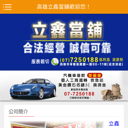
高雄立鑫當舖歡迎您！
公司簡介
立鑫